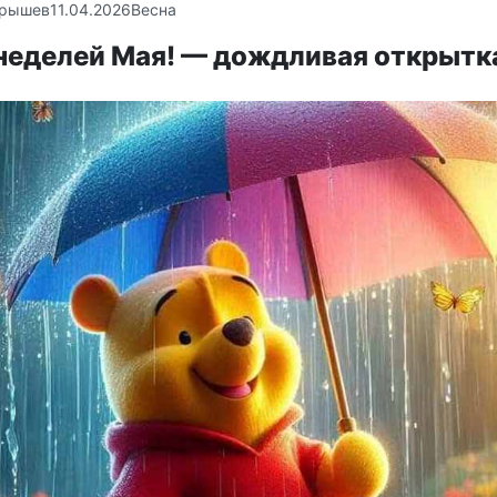
крышев
11.04.2026
Весна
 неделей Мая! — дождливая открытк