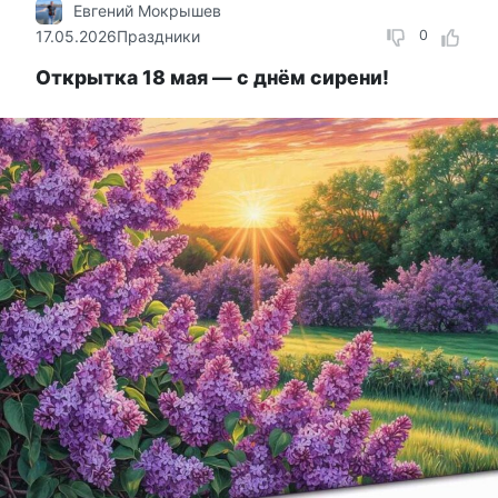
Евгений Мокрышев
17.05.2026
Праздники
0
Открытка 18 мая — с днём сирени!