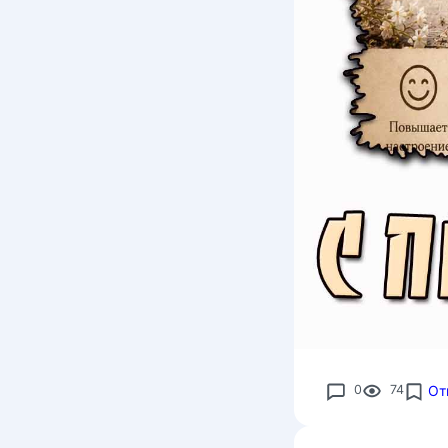
0
74
От