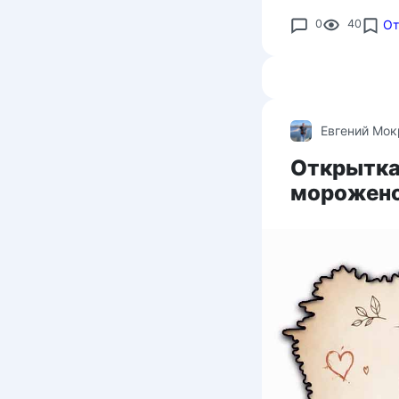
0
40
От
Евгений Мо
Открытка
морожено