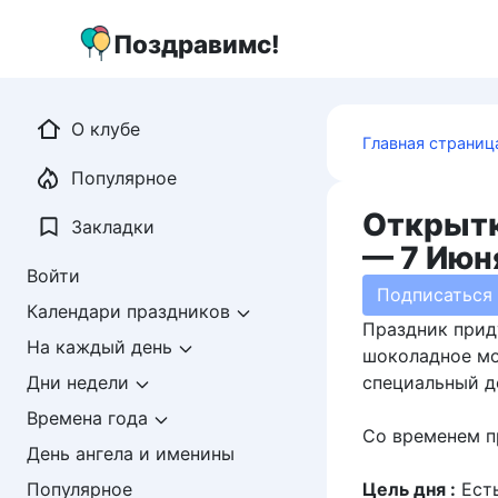
Перейти
к
Поздравимс!
контенту
О клубе
Главная страниц
Популярное
Открытк
Закладки
— 7 Июн
Войти
Подписаться
Календари праздников
Праздник прид
На каждый день
шоколадное мо
специальный д
Дни недели
Времена года
Со временем п
День ангела и именины
Цель дня :
Есть
Популярное