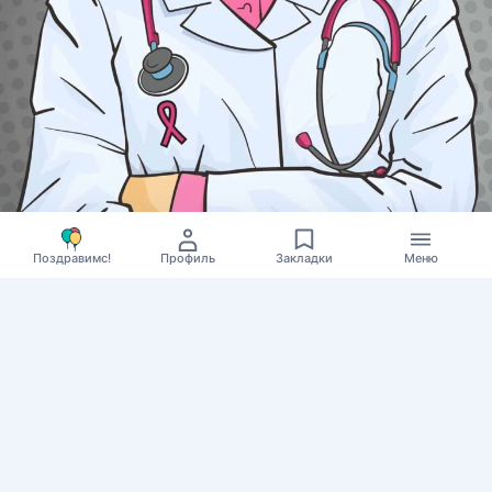
Поздравимс!
Профиль
Закладки
Меню
0
138
Открытки на день онколога - 4 февраля