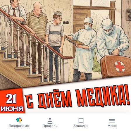
0
118
Поздравимс!
Профиль
Закладки
Меню