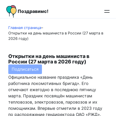
Перейти
к
Поздравимс!
контенту
Главная страница
–
Открытки на день машиниста в России (27 марта в
2026 году)
Открытки на день машиниста в
России (27 марта в 2026 году)
Подписаться
Официальное название праздника «День
работника локомотивных бригад». Его
отмечают ежегодно в последнюю пятницу
марта. Праздник посвящён машинистам
тепловозов, электровозов, паровозов и их
помощникам. Впервые отметили в 2023 году
по распоряжение гендиректора ОАО «РЖД».