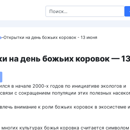
Search
for:
а
–
Открытки на день божьих коровок - 13 июня
и на день божьих коровок — 1
лся в начале 2000-х годов по инициативе экологов и
 связи с сокращением популяции этих полезных насеко
лечь внимание к роли божьих коровок в экосистеме и
 многих культурах божья коровка считается символом 