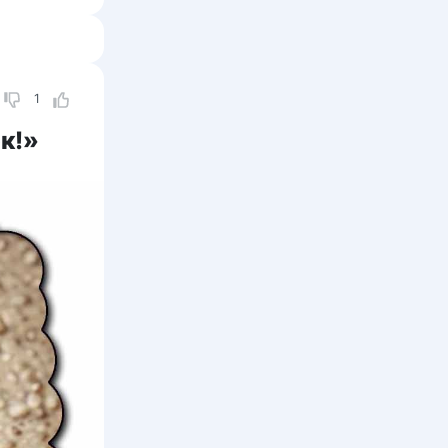
1
к!»