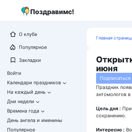
Перейти
к
Поздравимс!
контенту
О клубе
Главная страниц
Популярное
Открытк
Закладки
июня
Войти
Подписаться
Календари праздников
Праздник появи
На каждый день
энтомологов в
Дни недели
Цель дня :
Прив
Времена года
сохранению.
День ангела и именины
Интересно :
Во
Популярное