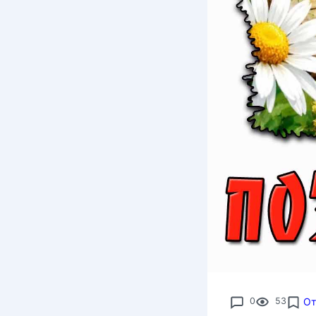
0
53
От