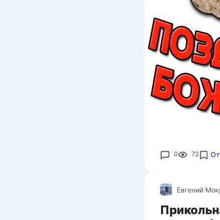
0
72
От
Евгений Мо
Прикольн