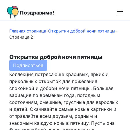
Перейти
к
Поздравимс!
контенту
Главная страница
–
Открытки доброй ночи пятницы
–
Страница 2
Открытки доброй ночи пятницы
Подписаться
Коллекция потрясающе красивых, ярких и
прикольных открыток для пожелания
спокойной и доброй ночи пятницы. Большая
вариация по временам года, погодным
состояниям, смешные, грустные для взрослых
и детей. Скачивайте самые новые картинки и
отправляйте всем друзьям, родным и
знакомым каждую ночь в пятницу. Пусть она
буде спокойной, а сны сладкими и с