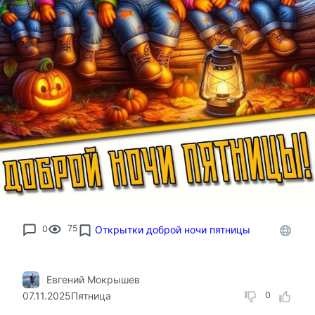
0
75
Открытки доброй ночи пятницы
Евгений Мокрышев
07.11.2025
Пятница
0