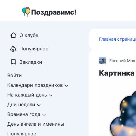
Перейти
к
Поздравимс!
контенту
О клубе
Главная страниц
Популярное
Евгений Мо
Закладки
Картинка
Войти
Календари праздников
На каждый день
Дни недели
Времена года
День ангела и именины
Популярное