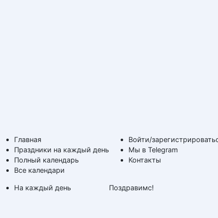
Главная
Войти/зарегистрировать
Праздники на каждый день
Мы в Telegram
Полный календарь
Контакты
Все календари
На каждый день
Поздравимс!
По дням недели
Копирование авторских
Дни ангела и именины
материалов с обратной