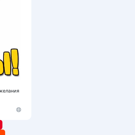
ожелания
t