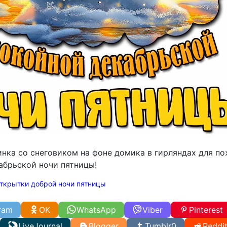
инка со снеговиком на фоне домика в гирляндах для п
абрьской ночи пятницы!
ткрытки доброй ночи пятницы
ram
OK
WhatsApp
Viber
Pinterest
LiveJournal
Blogger
Tumblr
0
Reddi