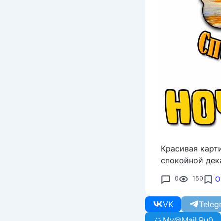
Красивая карт
спокойной дек
0
150
О
VK
Teleg
My@Mail.Ru
0