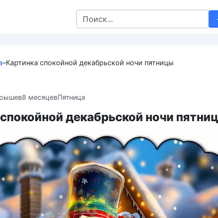
Search
for:
а
–
Картинка спокойной декабрьской ночи пятницы
крышев
8 месяцев
Пятница
 спокойной декабрьской ночи пятни