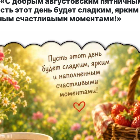
 «С добрым августовским пятничны
сть этот день будет сладким, ярким
ным счастливыми моментами!»