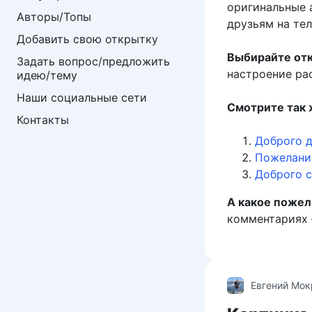
оригинальные 
Авторы/Топы
друзьям на те
Добавить свою открытку
Выбирайте отк
Задать вопрос/предложить 
настроение рас
идею/тему
Наши социальные сети
Смотрите так 
Контакты
Доброго д
Пожелания
Доброго с
А какое пожел
комментариях 
Евгений Мо