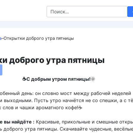
Search
for:
а
–
Открытки доброго утра пятницы
и доброго утра пятницы
☕С добрым утром пятницы!
🌞
бенный день: он словно мост между рабочей неделей
 выходными. Пусть утро начнётся не со спешки, а с т
х слов и чашки ароматного кофе!☕
те вы найдёте :
Красивые, прикольные и смешные откры
ь доброго утра пятницы. Скачивайте чудесные, весёлые