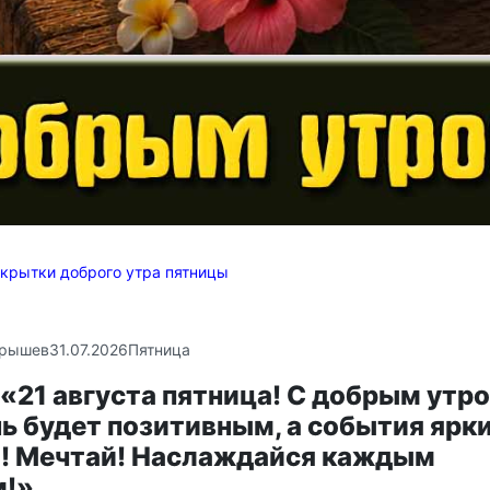
крытки доброго утра пятницы
крышев
31.07.2026
Пятница
«21 августа пятница! С добрым утр
ь будет позитивным, а события ярк
! Мечтай! Наслаждайся каждым
м!»