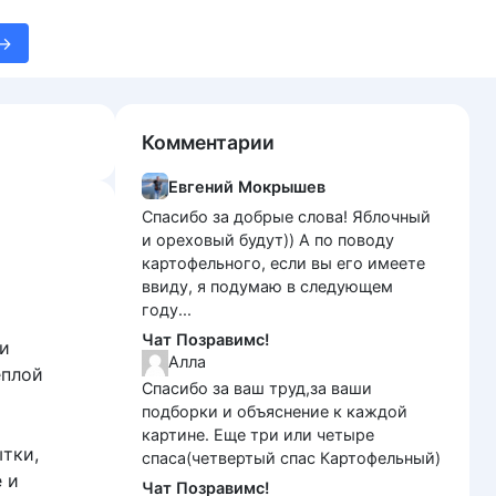
Комментарии
Евгений Мокрышев
Спасибо за добрые слова! Яблочный
и ореховый будут)) А по поводу
картофельного, если вы его имеете
ввиду, я подумаю в следующем
году...
Чат Позравимс!
 и
Алла
ёплой
Спасибо за ваш труд,за ваши
подборки и объяснение к каждой
картине. Еще три или четыре
тки,
спаса(четвертый спас Картофельный)
 и
Чат Позравимс!