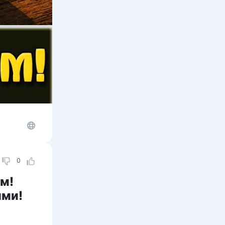
0
ом!
ими!