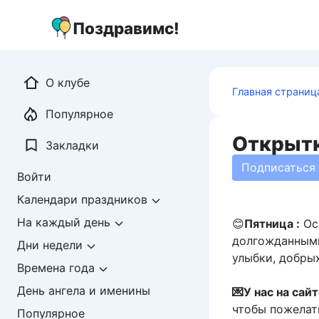
Перейти
к
Поздравимс!
контенту
О клубе
Главная страниц
Популярное
Открытк
Закладки
Подписаться
Войти
Календари праздников
На каждый день
😊
Пятница :
Осо
долгожданными
Дни недели
улыбки, добры
Времена года
День ангела и именины
💌У нас на сай
чтобы пожелат
Популярное