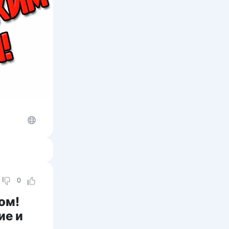
0
ом!
ие и