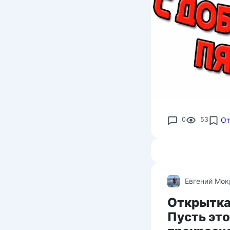
0
53
От
Евгений Мо
Открытка 
Пусть это