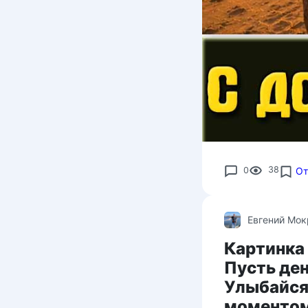
0
38
От
Евгений Мо
Картинка 
Пусть ден
Улыбайся
моменто