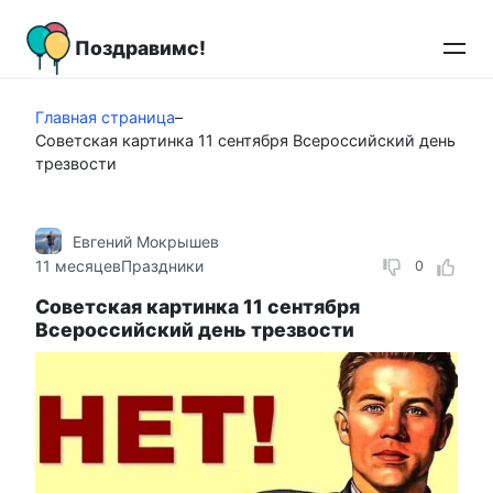
Перейти
к
Поздравимс!
контенту
Главная страница
–
Советская картинка 11 сентября Всероссийский день
трезвости
Евгений Мокрышев
11 месяцев
Праздники
0
Советская картинка 11 сентября
Всероссийский день трезвости