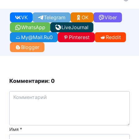
VK
Telegram
OK
Viber
WhatsApp
LiveJournal
My@Mail.Ru
0
Pinterest
Reddit
Blogger
Комментарии: 0
Имя
*