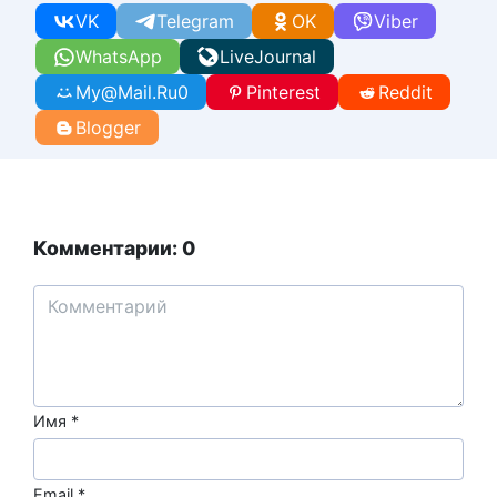
VK
Telegram
OK
Viber
WhatsApp
LiveJournal
My@Mail.Ru
0
Pinterest
Reddit
Blogger
Комментарии: 0
Имя
*
Email
*