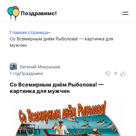
Перейти
к
Поздравимс!
контенту
Главная страница
–
Со Всемирным днём Рыболова! — картинка для
мужчин
Евгений Мокрышев
1 год
Праздники
0
Со Всемирным днём Рыболова! —
картинка для мужчин