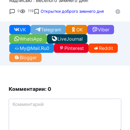
надписью : Весёлого зимнего дня!
0
119
Открытки доброго зимнего дня
VK
Telegram
OK
Viber
WhatsApp
LiveJournal
My@Mail.Ru
0
Pinterest
Reddit
Blogger
Комментарии: 0