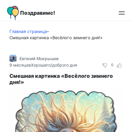
Перейти
к
Поздравимс!
контенту
Главная страница
–
Смешная картинка «Весёлого зимнего дня!»
Евгений Мокрышев
9 месяцев
Хорошего/доброго дня
0
Смешная картинка «Весёлого зимнего
дня!»