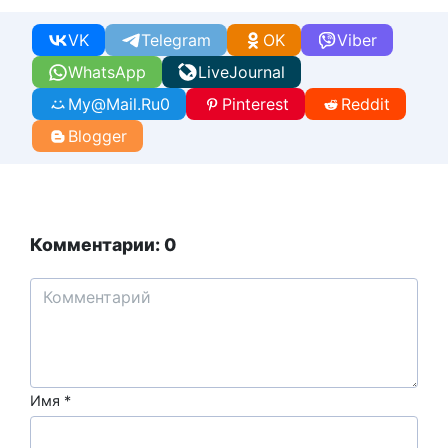
VK
Telegram
OK
Viber
WhatsApp
LiveJournal
My@Mail.Ru
0
Pinterest
Reddit
Blogger
Комментарии: 0
Имя
*