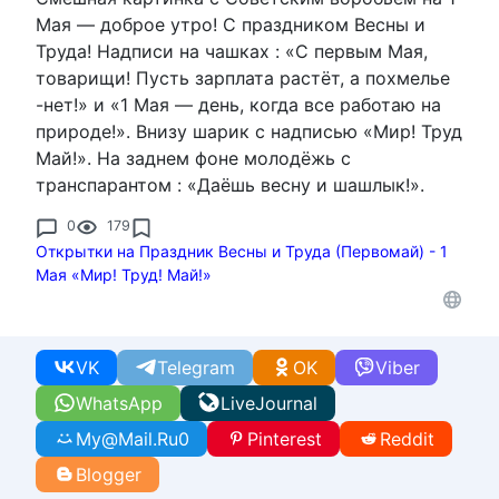
Мая — доброе утро! С праздником Весны и
Труда! Надписи на чашках : «С первым Мая,
товарищи! Пусть зарплата растёт, а похмелье
-нет!» и «1 Мая — день, когда все работаю на
природе!». Внизу шарик с надписью «Мир! Труд
Май!». На заднем фоне молодёжь с
транспарантом : «Даёшь весну и шашлык!».
0
179
Открытки на Праздник Весны и Труда (Первомай) - 1
Мая «Мир! Труд! Май!»
VK
Telegram
OK
Viber
WhatsApp
LiveJournal
My@Mail.Ru
0
Pinterest
Reddit
Blogger