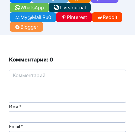
WhatsApp
LiveJournal
My@Mail.Ru
0
Pinterest
Reddit
Blogger
Комментарии: 0
Имя
*
Email
*