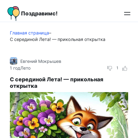
Перейти
к
Поздравимс!
контенту
Главная страница
–
С серединой Лета! — прикольная открытка
Евгений Мокрышев
1 год
Лето
1
С серединой Лета! — прикольная
открытка