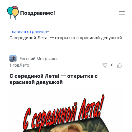
Перейти
к
Поздравимс!
контенту
Главная страница
–
С серединой Лета! — открытка с красивой девушкой
Евгений Мокрышев
1 год
Лето
0
С серединой Лета! — открытка с
красивой девушкой