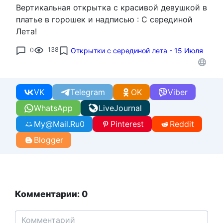
Вертикальная открытка с красивой девушкой в
платье в горошек и надписью : С серединой
Лета!
0
138
Открытки с серединой лета - 15 Июля
VK
Telegram
OK
Viber
WhatsApp
LiveJournal
My@Mail.Ru
0
Pinterest
Reddit
Blogger
Комментарии: 0