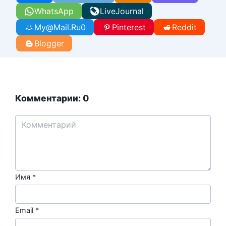
WhatsApp
LiveJournal
My@Mail.Ru
0
Pinterest
Reddit
Blogger
Комментарии: 0
Имя
*
Email
*