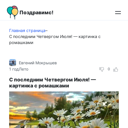
Перейти
к
Поздравимс!
контенту
Главная страница
–
С последним Четвергом Июля! — картинка с
ромашками
Евгений Мокрышев
1 год
Лето
0
С последним Четвергом Июля! —
картинка с ромашками