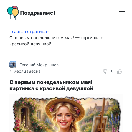
Перейти
к
Поздравимс!
контенту
Главная страница
–
С первым понедельником мая! — картинка с
красивой девушкой
Евгений Мокрышев
4 месяца
Весна
0
С первым понедельником мая! —
картинка с красивой девушкой