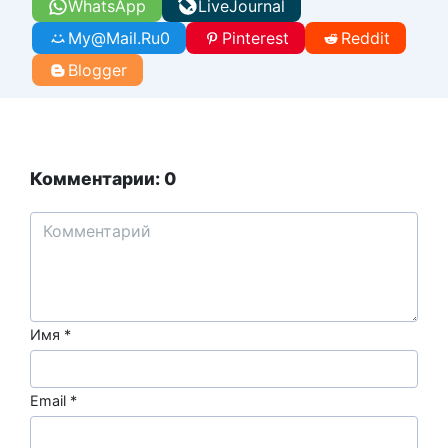
WhatsApp
LiveJournal
My@Mail.Ru
0
Pinterest
Reddit
Blogger
Комментарии: 0
Имя
*
Email
*