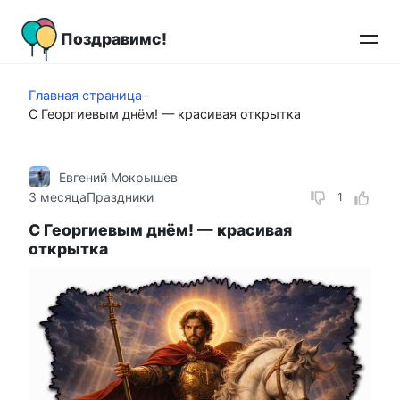
Перейти
к
Поздравимс!
контенту
Главная страница
–
С Георгиевым днём! — красивая открытка
Евгений Мокрышев
3 месяца
Праздники
1
С Георгиевым днём! — красивая
открытка