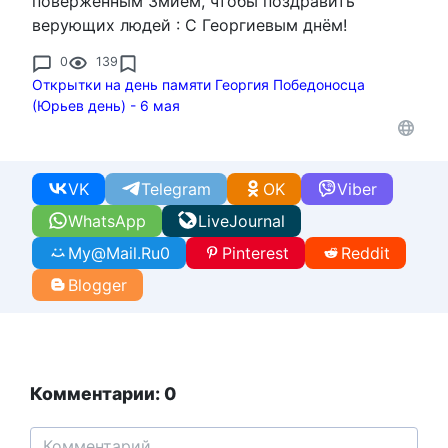
поверженным Змием, чтобы поздравить
верующих людей : С Георгиевым днём!
0
139
Открытки на день памяти Георгия Победоносца
(Юрьев день) - 6 мая
VK
Telegram
OK
Viber
WhatsApp
LiveJournal
My@Mail.Ru
0
Pinterest
Reddit
Blogger
Комментарии: 0