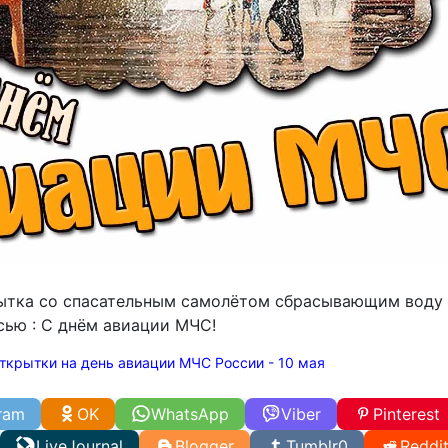
ытка со спасательным самолётом сбрасывающим воду 
сью : С днём авиации МЧС!
ткрытки на день авиации МЧС России - 10 мая
ram
OK
WhatsApp
Viber
Pinterest
LiveJournal
Blogger
Tumblr
0
Reddi