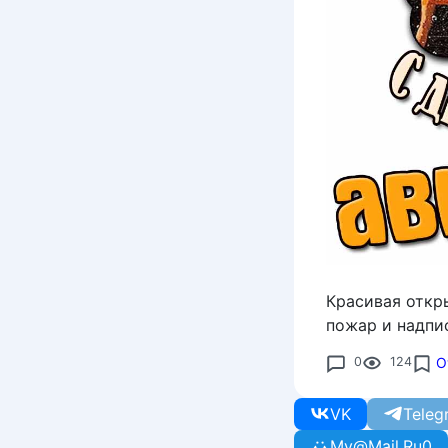
Красивая откр
пожар и надпи
0
124
О
VK
Teleg
My@Mail.Ru
0