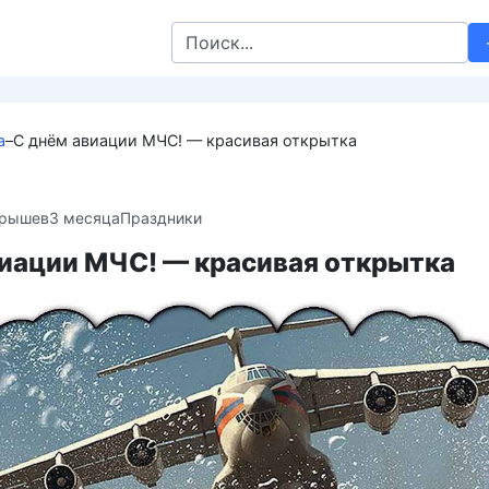
Search
for:
а
–
С днём авиации МЧС! — красивая открытка
крышев
3 месяца
Праздники
виации МЧС! — красивая открытка