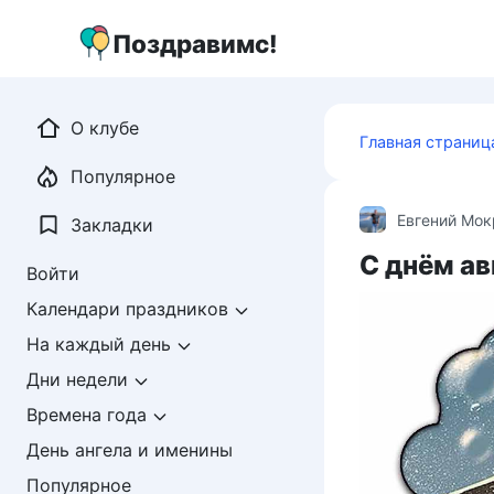
Перейти
к
Поздравимс!
контенту
О клубе
Главная страниц
Популярное
Евгений Мо
Закладки
С днём а
Войти
Календари праздников
На каждый день
Дни недели
Времена года
День ангела и именины
Популярное