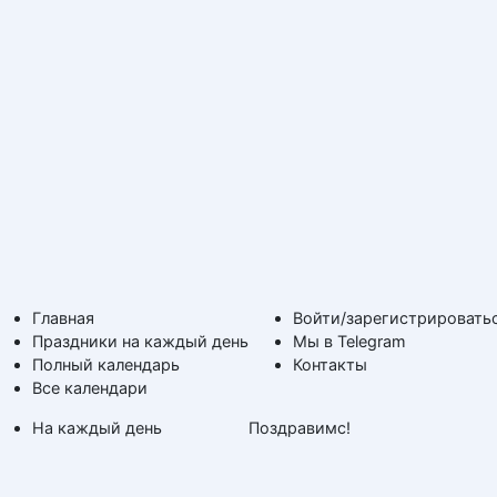
Главная
Войти/зарегистрировать
Праздники на каждый день
Мы в Telegram
Полный календарь
Контакты
Все календари
На каждый день
Поздравимс!
По дням недели
Копирование авторских
Дни ангела и именины
материалов с обратной