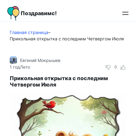
Перейти
к
Поздравимс!
контенту
Главная страница
–
Прикольная открытка с последним Четвергом Июля
Евгений Мокрышев
1 год
Лето
0
Прикольная открытка с последним
Четвергом Июля