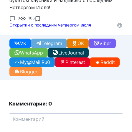
букетом клубники и надписью с последним
Четвергом Июля!
0
106
Открытки с последним четвергом июля
VK
Telegram
OK
Viber
WhatsApp
LiveJournal
My@Mail.Ru
0
Pinterest
Reddit
Blogger
Комментарии: 0