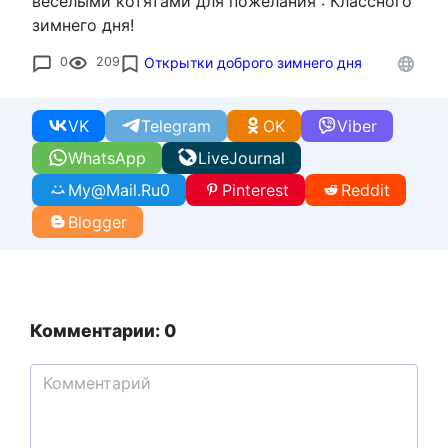
весёлыми котятами для пожелания : Классного
зимнего дня!
0
209
Открытки доброго зимнего дня
VK
Telegram
OK
Viber
WhatsApp
LiveJournal
My@Mail.Ru
0
Pinterest
Reddit
Blogger
Комментарии: 0