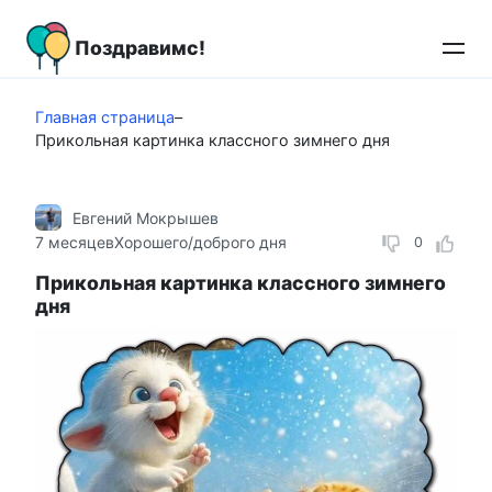
Перейти
к
Поздравимс!
контенту
Главная страница
–
Прикольная картинка классного зимнего дня
Евгений Мокрышев
7 месяцев
Хорошего/доброго дня
0
Прикольная картинка классного зимнего
дня