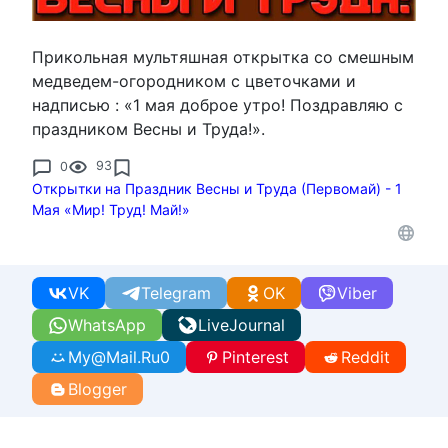
Прикольная мультяшная открытка со смешным
медведем-огородником с цветочками и
надписью : «1 мая доброе утро! Поздравляю с
праздником Весны и Труда!».
0
93
Открытки на Праздник Весны и Труда (Первомай) - 1
Мая «Мир! Труд! Май!»
VK
Telegram
OK
Viber
WhatsApp
LiveJournal
My@Mail.Ru
0
Pinterest
Reddit
Blogger