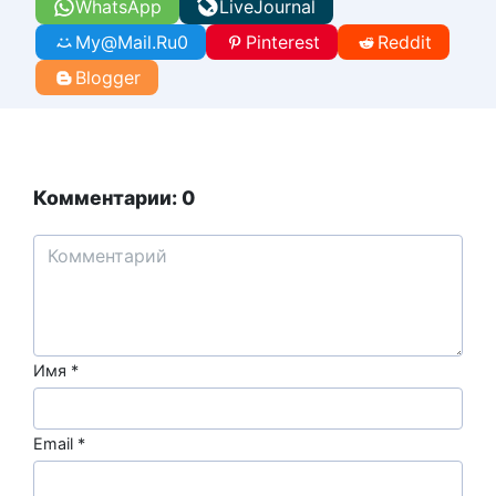
WhatsApp
LiveJournal
My@Mail.Ru
0
Pinterest
Reddit
Blogger
Комментарии: 0
Имя
*
Email
*