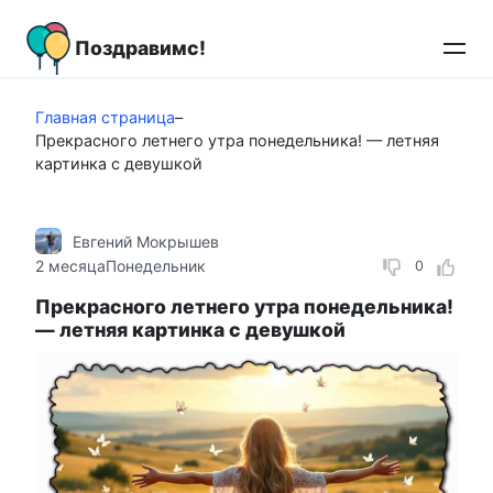
Перейти
к
Поздравимс!
контенту
Главная страница
–
Прекрасного летнего утра понедельника! — летняя
картинка с девушкой
Евгений Мокрышев
2 месяца
Понедельник
0
Прекрасного летнего утра понедельника!
— летняя картинка с девушкой