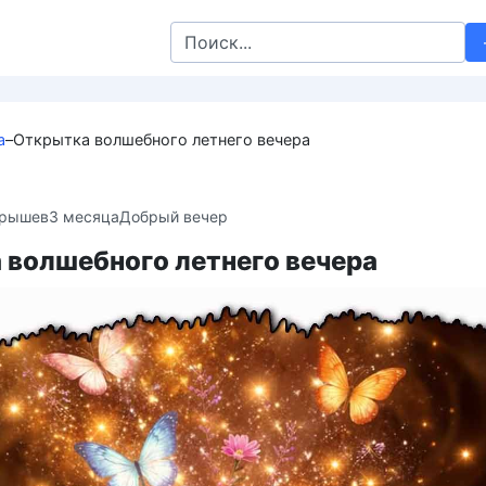
Search
for:
а
–
Открытка волшебного летнего вечера
крышев
3 месяца
Добрый вечер
 волшебного летнего вечера