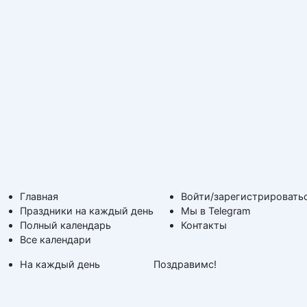
Главная
Войти/зарегистрировать
Праздники на каждый день
Мы в Telegram
Полный календарь
Контакты
Все календари
На каждый день
Поздравимс!
По дням недели
Копирование авторских
Дни ангела и именины
материалов с обратной