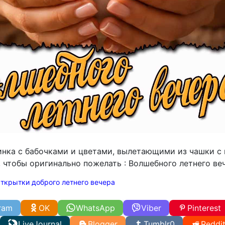
инка с бабочками и цветами, вылетающими из чашки с 
 чтобы оригинально пожелать : Волшебного летнего ве
ткрытки доброго летнего вечера
ram
OK
WhatsApp
Viber
Pinterest
LiveJournal
Blogger
Tumblr
0
Reddi