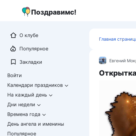
Перейти
к
Поздравимс!
контенту
О клубе
Главная страниц
Популярное
Евгений Мо
Закладки
Открытка
Войти
Календари праздников
На каждый день
Дни недели
Времена года
День ангела и именины
Популярное