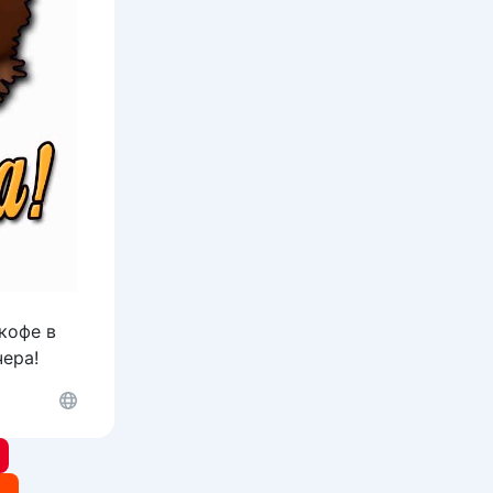
кофе в
чера!
t