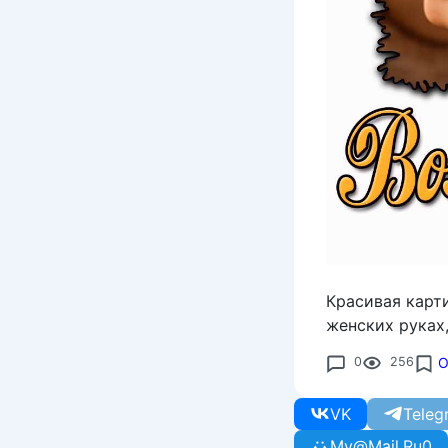
Красивая карт
женских руках,
0
256
О
VK
Teleg
My@Mail.Ru
0