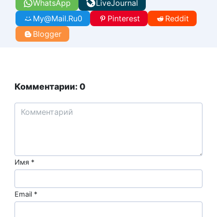
WhatsApp
LiveJournal
My@Mail.Ru
0
Pinterest
Reddit
Blogger
Комментарии: 0
Имя
*
Email
*