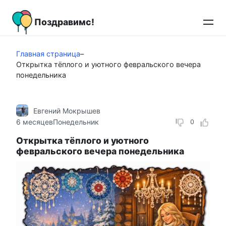
Перейти
к
Поздравимс!
контенту
Главная страница
–
Открытка тёплого и уютного февральского вечера
понедельника
Евгений Мокрышев
6 месяцев
Понедельник
0
Открытка тёплого и уютного
февральского вечера понедельника