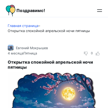
Перейти
к
Поздравимс!
контенту
Главная страница
–
Открытка спокойной апрельской ночи пятницы
Евгений Мокрышев
4 месяца
Пятница
0
Открытка спокойной апрельской ночи
пятницы