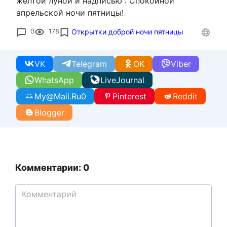
жёлтой луной и надписью : Спокойной
апрельской ночи пятницы!
0
178
Открытки доброй ночи пятницы
VK
Telegram
OK
Viber
WhatsApp
LiveJournal
My@Mail.Ru
0
Pinterest
Reddit
Blogger
Комментарии: 0