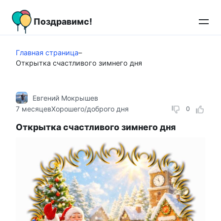
Перейти
к
Поздравимс!
контенту
Главная страница
–
Открытка счастливого зимнего дня
Евгений Мокрышев
7 месяцев
Хорошего/доброго дня
0
Открытка счастливого зимнего дня