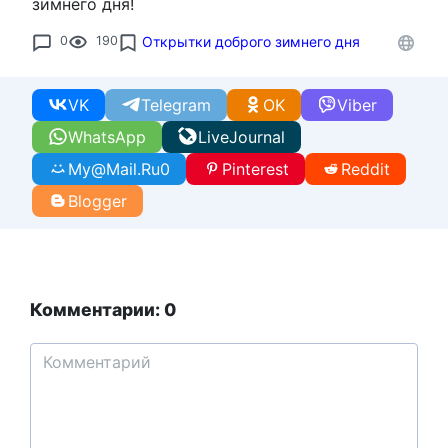
зимнего дня!
0
190
Открытки доброго зимнего дня
VK
Telegram
OK
Viber
WhatsApp
LiveJournal
My@Mail.Ru
0
Pinterest
Reddit
Blogger
Комментарии: 0