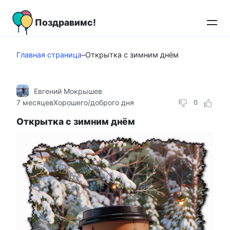
Перейти
к
Поздравимс!
контенту
Главная страница
–
Открытка с зимним днём
Евгений Мокрышев
7 месяцев
Хорошего/доброго дня
0
Открытка с зимним днём