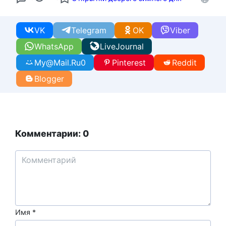
VK
Telegram
OK
Viber
WhatsApp
LiveJournal
My@Mail.Ru
0
Pinterest
Reddit
Blogger
Комментарии: 0
Имя
*