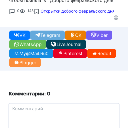
чтобы пожелать : Доброго февральского дня!
0
148
Открытки доброго февральского дня
VK
Telegram
OK
Viber
WhatsApp
LiveJournal
My@Mail.Ru
0
Pinterest
Reddit
Blogger
Комментарии: 0