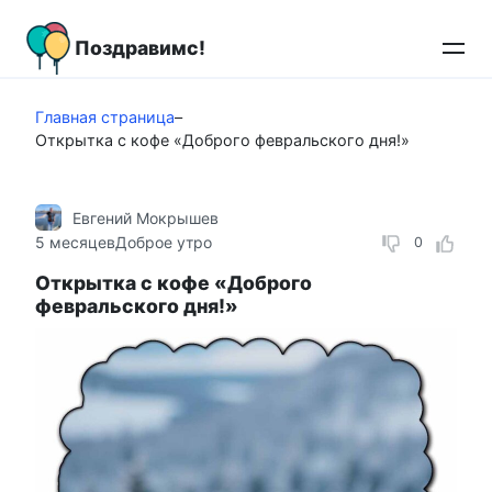
Перейти
к
Поздравимс!
контенту
Главная страница
–
Открытка с кофе «Доброго февральского дня!»
Евгений Мокрышев
5 месяцев
Доброе утро
0
Открытка с кофе «Доброго
февральского дня!»