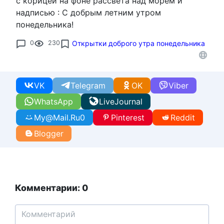
с корицей на фоне рассвета над морем и
надписью : С добрым летним утром
понедельника!
0
230
Открытки доброго утра понедельника
VK
Telegram
OK
Viber
WhatsApp
LiveJournal
My@Mail.Ru
0
Pinterest
Reddit
Blogger
Комментарии: 0