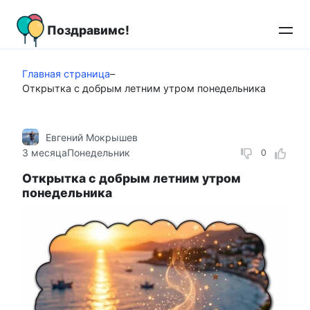
Перейти
к
Поздравимс!
контенту
Главная страница
–
Открытка с добрым летним утром понедельника
Евгений Мокрышев
3 месяца
Понедельник
0
Открытка с добрым летним утром
понедельника