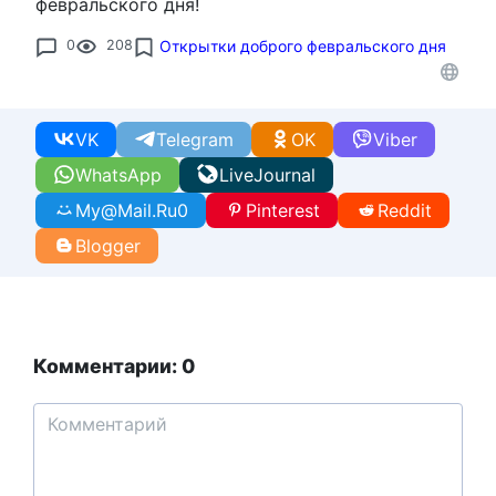
февральского дня!
0
208
Открытки доброго февральского дня
VK
Telegram
OK
Viber
WhatsApp
LiveJournal
My@Mail.Ru
0
Pinterest
Reddit
Blogger
Комментарии: 0