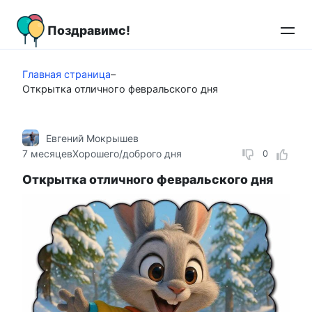
Перейти
к
Поздравимс!
контенту
Главная страница
–
Открытка отличного февральского дня
Евгений Мокрышев
7 месяцев
Хорошего/доброго дня
0
Открытка отличного февральского дня