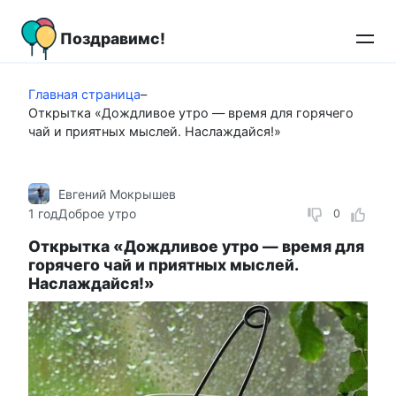
Перейти
к
Поздравимс!
контенту
Главная страница
–
Открытка «Дождливое утро — время для горячего
чай и приятных мыслей. Наслаждайся!»
Евгений Мокрышев
1 год
Доброе утро
0
Открытка «Дождливое утро — время для
горячего чай и приятных мыслей.
Наслаждайся!»