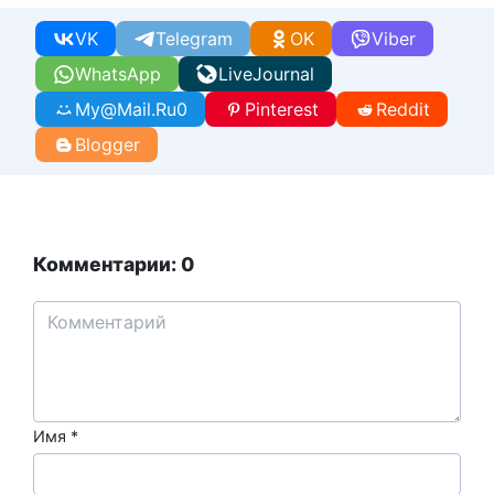
VK
Telegram
OK
Viber
WhatsApp
LiveJournal
My@Mail.Ru
0
Pinterest
Reddit
Blogger
Комментарии: 0
Имя
*