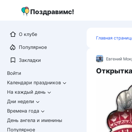
Перейти
к
Поздравимс!
контенту
О клубе
Главная страниц
Популярное
Евгений Мо
Закладки
Открытка
Войти
Календари праздников
На каждый день
Дни недели
Времена года
День ангела и именины
Популярное