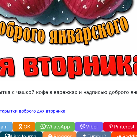
ытка с чашкой кофе в варежках и надписью доброго ян
ткрытки доброго дня вторника
ram
OK
WhatsApp
Viber
Pinterest
LiveJournal
Blogger
Tumblr
0
Reddi