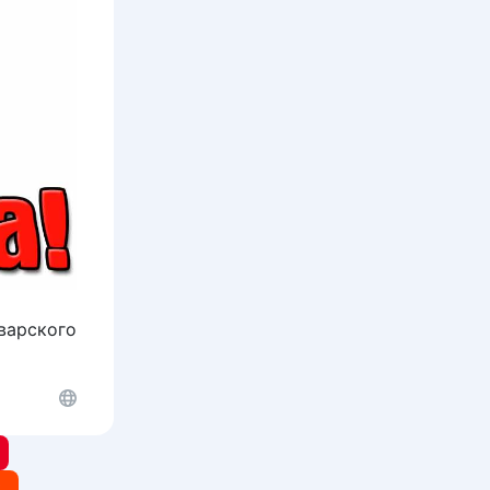
варского
t