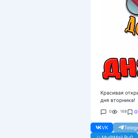
Красивая откр
дня вторника!
0
168
О
VK
Teleg
My@Mail.Ru
0