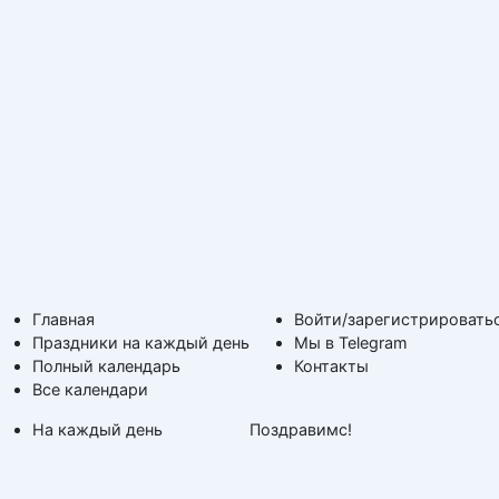
Главная
Войти/зарегистрировать
Праздники на каждый день
Мы в Telegram
Полный календарь
Контакты
Все календари
На каждый день
Поздравимс!
По дням недели
Копирование авторских
Дни ангела и именины
материалов с обратной