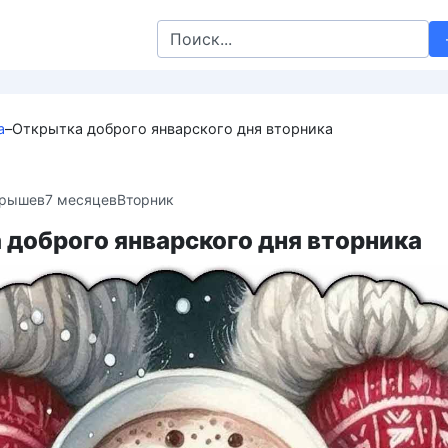
Search
for:
а
–
Открытка доброго январского дня вторника
крышев
7 месяцев
Вторник
 доброго январского дня вторника