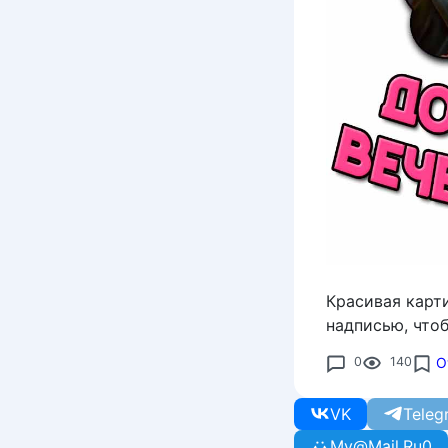
Красивая карт
надписью, что
0
140
О
VK
Teleg
My@Mail.Ru
0