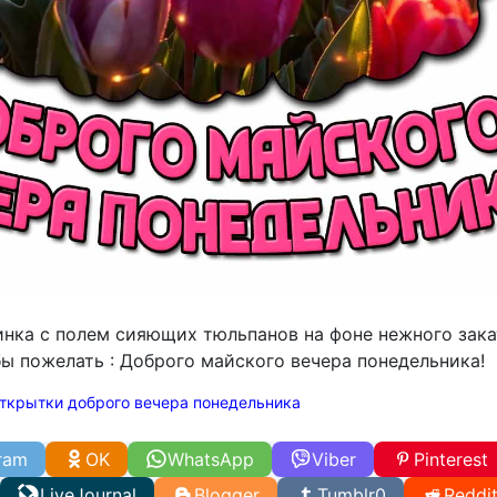
инка с полем сияющих тюльпанов на фоне нежного зака
бы пожелать : Доброго майского вечера понедельника!
ткрытки доброго вечера понедельника
ram
OK
WhatsApp
Viber
Pinterest
LiveJournal
Blogger
Tumblr
0
Reddi