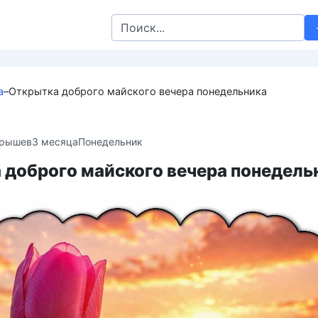
Search
for:
а
–
Открытка доброго майского вечера понедельника
крышев
3 месяца
Понедельник
 доброго майского вечера понедель