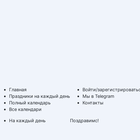
Главная
Войти/зарегистрировать
Праздники на каждый день
Мы в Telegram
Полный календарь
Контакты
Все календари
На каждый день
Поздравимс!
По дням недели
Копирование авторских
Дни ангела и именины
материалов с обратной