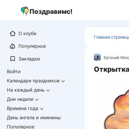
Перейти
к
Поздравимс!
контенту
О клубе
Главная страниц
Популярное
Евгений Мо
Закладки
Открытка
Войти
Календари праздников
На каждый день
Дни недели
Времена года
День ангела и именины
Популярное