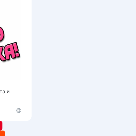
та и
t