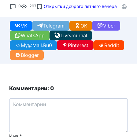
0
297
Открытки доброго летнего вечера
VK
Telegram
OK
Viber
WhatsApp
LiveJournal
My@Mail.Ru
0
Pinterest
Reddit
Blogger
Комментарии: 0
Имя
*