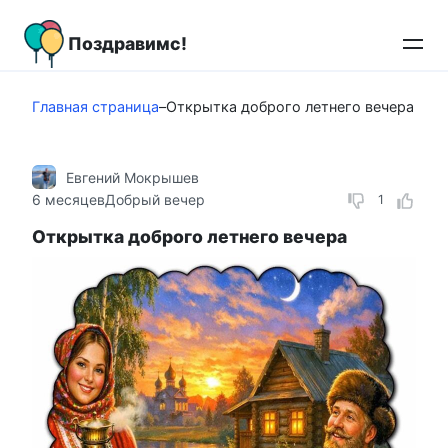
Перейти
к
Поздравимс!
контенту
Главная страница
–
Открытка доброго летнего вечера
Евгений Мокрышев
6 месяцев
Добрый вечер
1
Открытка доброго летнего вечера