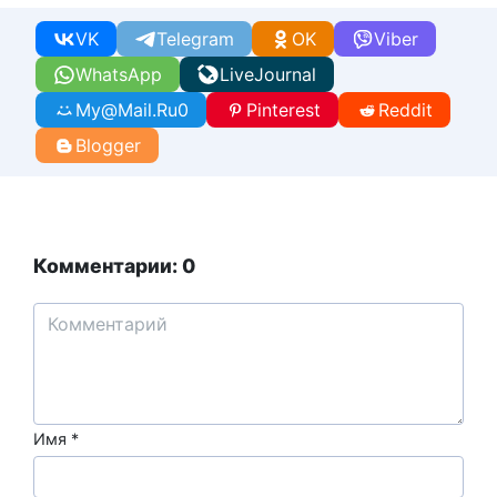
VK
Telegram
OK
Viber
WhatsApp
LiveJournal
My@Mail.Ru
0
Pinterest
Reddit
Blogger
Комментарии: 0
Имя
*