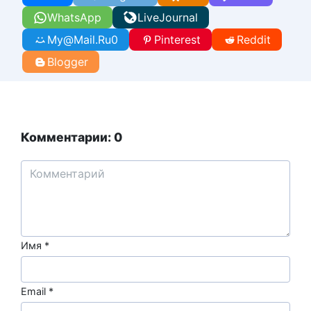
WhatsApp
LiveJournal
My@Mail.Ru
0
Pinterest
Reddit
Blogger
Комментарии: 0
Имя
*
Email
*