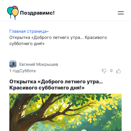
Перейти
к
Поздравимс!
контенту
Главная страница
–
Открытка «Доброго летнего утра… Красивого
субботнего дня!»
Евгений Мокрышев
1 год
Суббота
0
Открытка «Доброго летнего утра…
Красивого субботнего дня!»