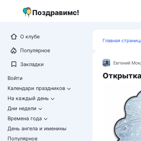
Перейти
к
Поздравимс!
контенту
О клубе
Главная страниц
Популярное
Евгений Мо
Закладки
Открытка
Войти
Календари праздников
На каждый день
Дни недели
Времена года
День ангела и именины
Популярное