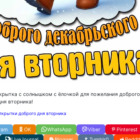
крытка с солнышком с ёлочкой для пожелания доброго
дня вторника!
ткрытки доброго дня вторника
ram
OK
WhatsApp
Viber
Pinterest
LiveJournal
Blogger
Tumblr
0
Reddi