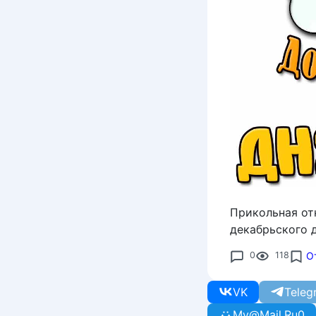
Прикольная от
декабрьского 
0
118
О
VK
Teleg
My@Mail.Ru
0