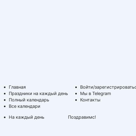
Главная
Войти/зарегистрировать
Праздники на каждый день
Мы в Telegram
Полный календарь
Контакты
Все календари
На каждый день
Поздравимс!
По дням недели
Копирование авторских
Дни ангела и именины
материалов с обратной