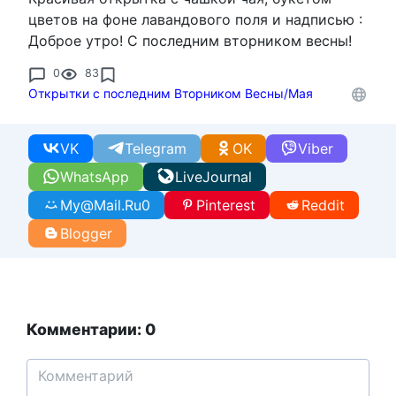
цветов на фоне лавандового поля и надписью :
Доброе утро! С последним вторником весны!
0
83
Открытки с последним Вторником Весны/Мая
VK
Telegram
OK
Viber
WhatsApp
LiveJournal
My@Mail.Ru
0
Pinterest
Reddit
Blogger
Комментарии: 0