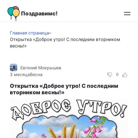
Перейти
к
Поздравимс!
контенту
Главная страница
–
Открытка «Доброе утро! С последним вторником
весны!»
Евгений Мокрышев
3 месяца
Весна
0
Открытка «Доброе утро! С последним
вторником весны!»