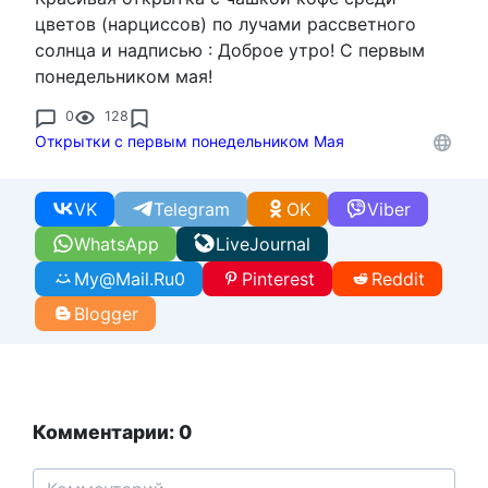
цветов (нарциссов) по лучами рассветного
солнца и надписью : Доброе утро! С первым
понедельником мая!
0
128
Открытки с первым понедельником Мая
VK
Telegram
OK
Viber
WhatsApp
LiveJournal
My@Mail.Ru
0
Pinterest
Reddit
Blogger
Комментарии: 0