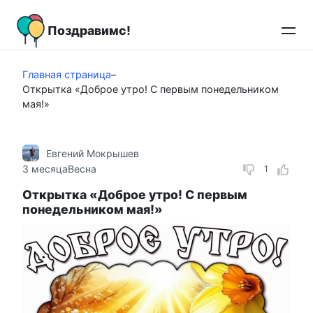
Перейти
к
Поздравимс!
контенту
Главная страница
–
Открытка «Доброе утро! С первым понедельником
мая!»
Евгений Мокрышев
3 месяца
Весна
1
Открытка «Доброе утро! С первым
понедельником мая!»