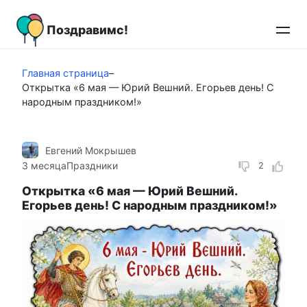
Перейти
к
Поздравимс!
контенту
Главная страница
–
Открытка «6 мая — Юрий Вешний. Егорьев день! С
народным праздником!»
Евгений Мокрышев
3 месяца
Праздники
2
Открытка «6 мая — Юрий Вешний.
Егорьев день! С народным праздником!»