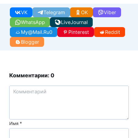
VK
Telegram
OK
Viber
WhatsApp
LiveJournal
My@Mail.Ru
0
Pinterest
Reddit
Blogger
Комментарии: 0
Имя
*