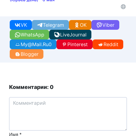
VK
Telegram
OK
Viber
WhatsApp
LiveJournal
My@Mail.Ru
0
Pinterest
Reddit
Blogger
Комментарии: 0
Имя
*