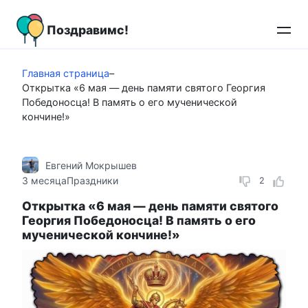
Перейти
к
Поздравимс!
контенту
Главная страница
–
Открытка «6 мая — день памяти святого Георгия
Победоносца! В память о его мученической
кончине!»
Евгений Мокрышев
3 месяца
Праздники
2
Открытка «6 мая — день памяти святого
Георгия Победоносца! В память о его
мученической кончине!»