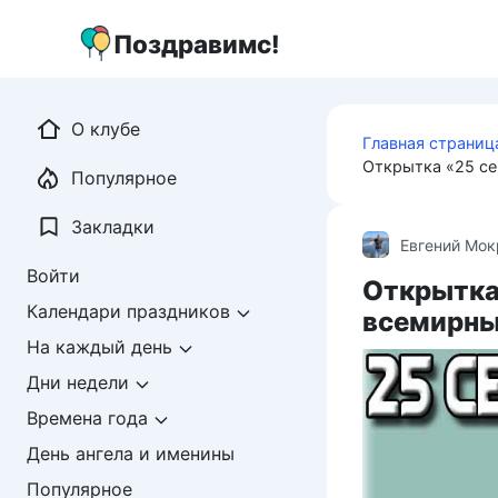
Перейти
к
Поздравимс!
контенту
О клубе
Главная страниц
Открытка «25 се
Популярное
Закладки
Евгений Мо
Войти
Открытка 
Календари праздников
всемирны
На каждый день
Дни недели
Времена года
День ангела и именины
Популярное