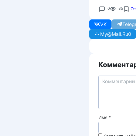
0
85
От
VK
Teleg
My@Mail.Ru
0
Комментар
Имя
*