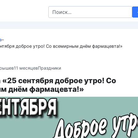
Search
for:
а
–
нтября доброе утро! Со всемирным днём фармацевта!»
крышев
11 месяцев
Праздники
«25 сентября доброе утро! Со
м днём фармацевта!»