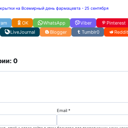
крытки на Всемирный день фармацевта - 25 сентября
ram
OK
WhatsApp
Viber
Pinterest
LiveJournal
Blogger
Tumblr
0
Reddi
ии: 0
Email
*