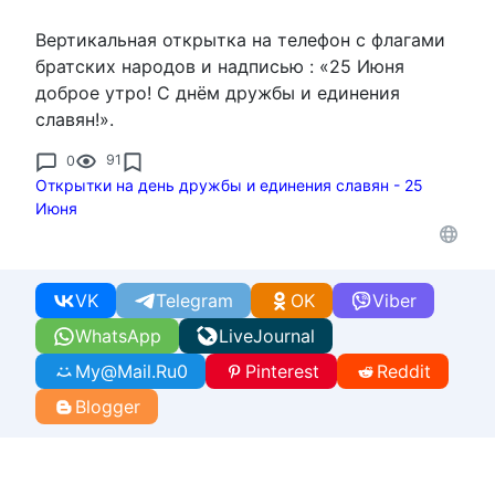
Вертикальная открытка на телефон с флагами
братских народов и надписью : «25 Июня
доброе утро! С днём дружбы и единения
славян!».
0
91
Открытки на день дружбы и единения славян - 25
Июня
VK
Telegram
OK
Viber
WhatsApp
LiveJournal
My@Mail.Ru
0
Pinterest
Reddit
Blogger