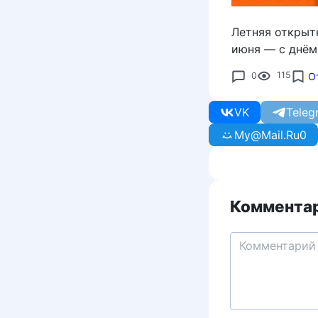
Летняя открытк
июня — с днём
0
115
О
VK
Teleg
My@Mail.Ru
0
Комментар