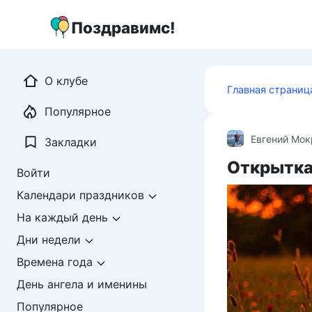
Перейти
к
Поздравимс!
контенту
О клубе
Главная страниц
Популярное
Евгений Мо
Закладки
Открытка 
Войти
Календари праздников
На каждый день
Дни недели
Времена года
День ангела и именины
Популярное