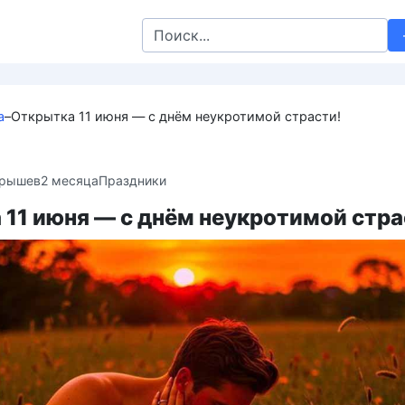
Search
for:
а
–
Открытка 11 июня — с днём неукротимой страсти!
крышев
2 месяца
Праздники
11 июня — с днём неукротимой стра