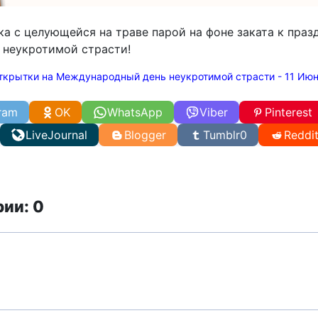
а с целующейся на траве парой на фоне заката к празд
 неукротимой страсти!
ткрытки на Международный день неукротимой страсти - 11 Ию
ram
OK
WhatsApp
Viber
Pinterest
LiveJournal
Blogger
Tumblr
0
Reddi
ии: 0