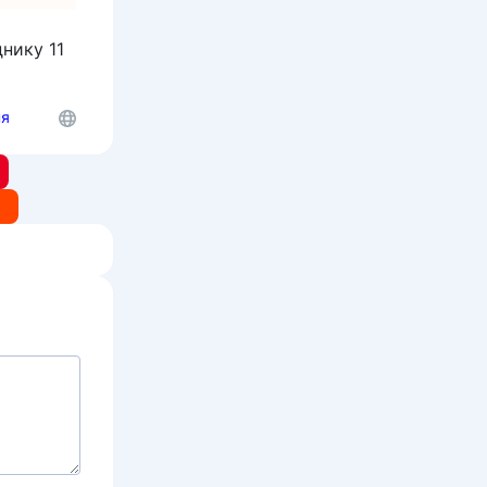
нику 11
ня
t