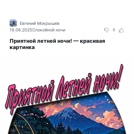
Евгений Мокрышев
16.06.2025
Спокойной ночи
0
Приятной летней ночи! — красивая
картинка