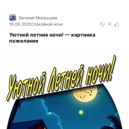
Евгений Мокрышев
16.06.2025
Спокойной ночи
0
Уютной летние ночи! — картинка
пожелание