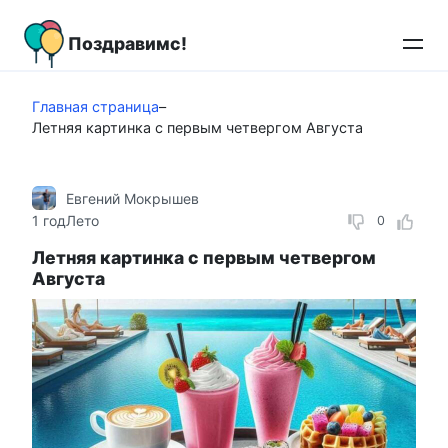
Перейти
к
Поздравимс!
контенту
Главная страница
–
Летняя картинка с первым четвергом Августа
Евгений Мокрышев
1 год
Лето
0
Летняя картинка с первым четвергом
Августа