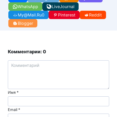
WhatsApp
LiveJournal
My@Mail.Ru
0
Pinterest
Reddit
Blogger
Комментарии: 0
Имя
*
Email
*