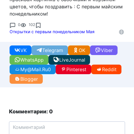
цветов, чтобы поздравить : С первым майским
понедельником!
0
102
Открытки с первым понедельником Мая
VK
Telegram
OK
Viber
WhatsApp
LiveJournal
My@Mail.Ru
0
Pinterest
Reddit
Blogger
Комментарии: 0