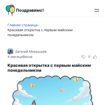
Перейти
к
Поздравимс!
контенту
Главная страница
–
Красивая открытка с первым майским
понедельником
Евгений Мокрышев
4 месяца
Весна
0
Красивая открытка с первым майским
понедельником